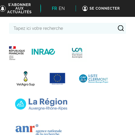
S'ABONNER
FR
EN
AUX
SE CONNECTER
ACTUALITÉS
Tapez
ici
votre
recherche