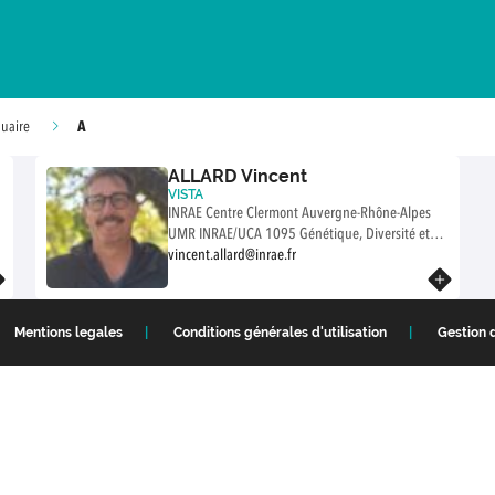
A
uaire
ALLARD Vincent
VISTA
INRAE Centre Clermont Auvergne-Rhône-Alpes
UMR INRAE/UCA 1095 Génétique, Diversité et
Ecophysiologie des Céréales Site de Crouël 5
vincent.allard@inrae.fr
D
Chemin de Beaulieu 63000 CLERMONT-FERRAND
En savoir plus
FRANCE
Mentions legales
Conditions générales d'utilisation
Gestion 