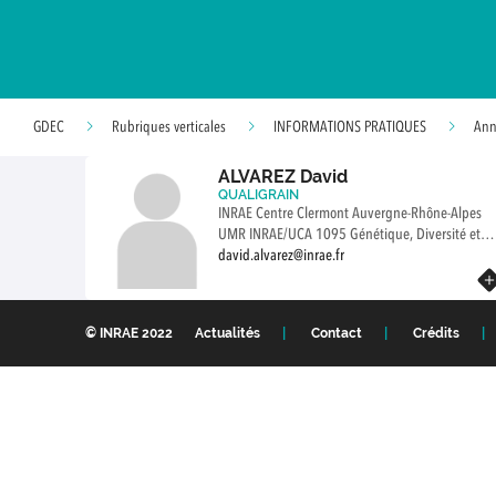
GDEC
Rubriques verticales
INFORMATIONS PRATIQUES
Ann
ALVAREZ David
QUALIGRAIN
INRAE Centre Clermont Auvergne-Rhône-Alpes
UMR INRAE/UCA 1095 Génétique, Diversité et
Ecophysiologie des Céréales Site de Crouël 5
david.alvarez@inrae.fr
Chemin de Beaulieu 63000 CLERMONT-FERRAN
En savoir plus
FRANCE
© INRAE 2022
Actualités
Contact
Crédits