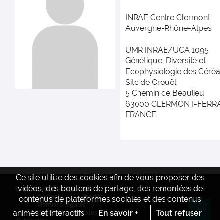
INRAE Centre Clermont
Auvergne-Rhône-Alpes
UMR INRAE/UCA 1095
Génétique, Diversité et
Ecophysiologie des Céréa
Site de Crouël
5 Chemin de Beaulieu
63000 CLERMONT-FERR
FRANCE
Ce site utilise des cookies afin de vous proposer des
vidéos, des boutons de partage, des remontées de
© INRAE 2022
Actualités
www.inrae.fr
Contact
Crédits
contenus de plateformes sociales et des contenus
Mentions legales
animés et interactifs.
En savoir +
Tout refuser
Conditions générales
Re